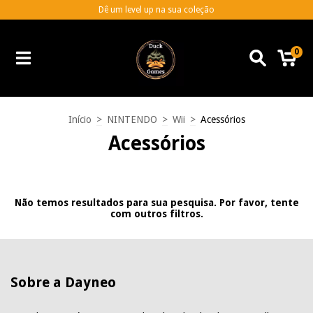
Dê um level up na sua coleção
0
Início
>
NINTENDO
>
Wii
>
Acessórios
Acessórios
Não temos resultados para sua pesquisa. Por favor, tente
com outros filtros.
Sobre a Dayneo