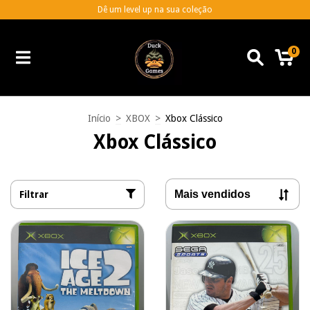
Dê um level up na sua coleção
0
Início
>
XBOX
>
Xbox Clássico
Xbox Clássico
Filtrar