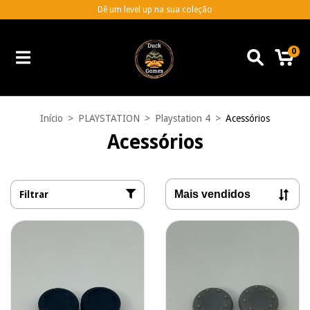
Dê um level up na sua coleção
0
Início
>
PLAYSTATION
>
Playstation 4
>
Acessórios
Acessórios
Filtrar