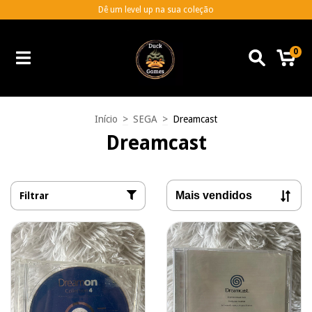
Dê um level up na sua coleção
0
Início
>
SEGA
>
Dreamcast
Dreamcast
Filtrar