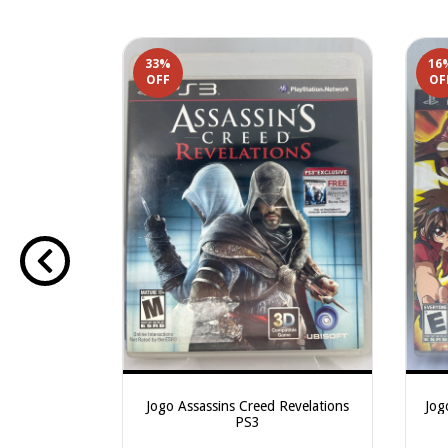
33
%
16
OFF
OF
 PS3 (capa
Jogo Assassins Creed Revelations
Jog
PS3