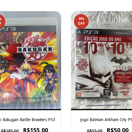
%
9
%
F
OFF
o Bakugan Battle Brawlers PS3
Jogo Batman Arkham City P
R$155,00
R$50,00
R$185,00
R$55,00