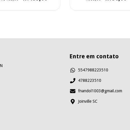
Entre em contato
ON
5547988223510
4788223510
fnandol1003@gmail.com
Joinville SC