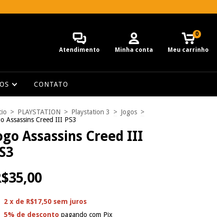
0
Atendimento
Minha conta
Meu carrinho
ROS
CONTATO
cio
>
PLAYSTATION
>
Playstation 3
>
Jogos
>
o Assassins Creed III PS3
ogo Assassins Creed III
S3
$35,00
2
x de
R$17,50
sem juros
5% de desconto
pagando com Pix