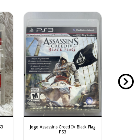
S3
Jogo Assassins Creed IV Black Flag
Jogo Bat
PS3