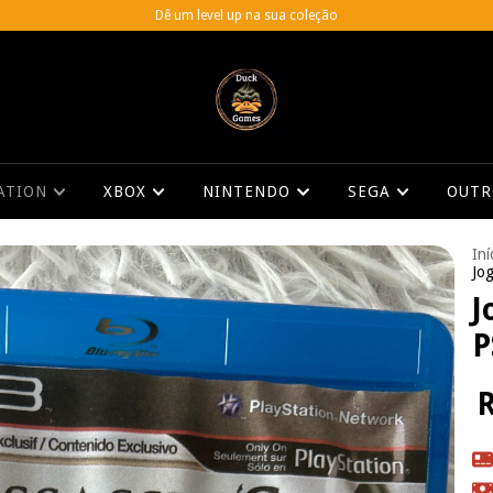
Dê um level up na sua coleção
TATION
XBOX
NINTENDO
SEGA
OUT
Iní
Jog
J
P
R